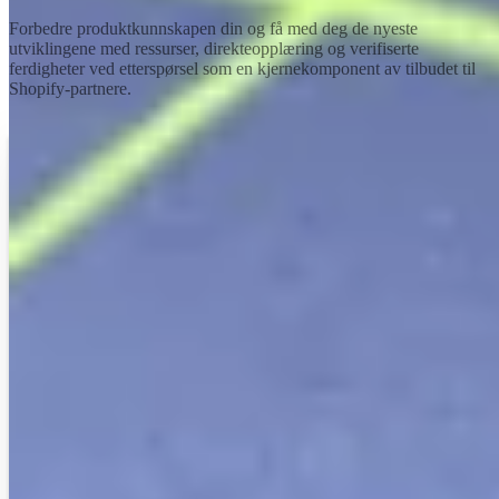
Forbedre produktkunnskapen din og få med deg de nyeste
utviklingene med ressurser, direkteopplæring og verifiserte
ferdigheter ved etterspørsel som en kjernekomponent av tilbudet til
Shopify-partnere.
Utforsk akademiet
Vi ser økte konverteringsrater, helhetlige
inntektsøkninger, økt gjennomsnittlig
bestillingsverdi – Shopify kan fremme riktig utfall.
Det er også alle de tilknyttede delene, som
Shopifys brukervennelighet og opplevelse med
mindre friksjon.
Astound
Vanessa Cartwright
— Adm.dir. Nord-Amerika og
Storbritannia
Les kasusstudien