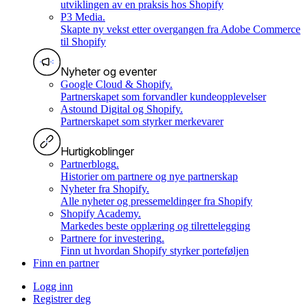
utviklingen av en praksis hos Shopify
P3 Media
.
Skapte ny vekst etter overgangen fra Adobe Commerce
til Shopify
Nyheter og eventer
Google Cloud & Shopify
.
Partnerskapet som forvandler kundeopplevelser
Astound Digital og Shopify
.
Partnerskapet som styrker merkevarer
Hurtigkoblinger
Partnerblogg
.
Historier om partnere og nye partnerskap
Nyheter fra Shopify
.
Alle nyheter og pressemeldinger fra Shopify
Shopify Academy
.
Markedes beste opplæring og tilrettelegging
Partnere for investering
.
Finn ut hvordan Shopify styrker porteføljen
Finn en partner
Logg inn
Registrer deg