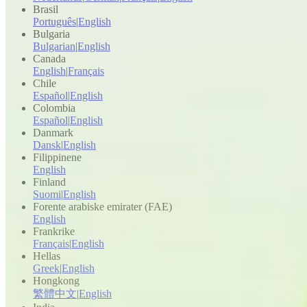
Brasil
Português
|
English
Bulgaria
Bulgarian
|
English
Canada
English
|
Français
Chile
Español
|
English
Colombia
Español
|
English
Danmark
Dansk
|
English
Filippinene
English
Finland
Suomi
|
English
Forente arabiske emirater (FAE)
English
Frankrike
Français
|
English
Hellas
Greek
|
English
Hongkong
繁體中文
|
English