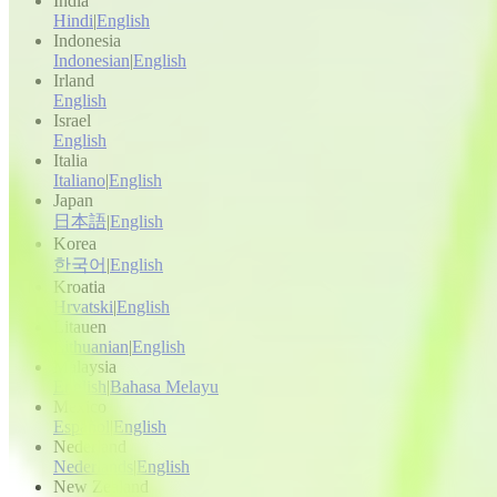
India
Hindi
|
English
Indonesia
Indonesian
|
English
Irland
English
Israel
English
Italia
Italiano
|
English
Japan
日本語
|
English
Korea
한국어
|
English
Kroatia
Hrvatski
|
English
Litauen
Lithuanian
|
English
Malaysia
English
|
Bahasa Melayu
Mexico
Español
|
English
Nederland
Nederlands
|
English
New Zealand