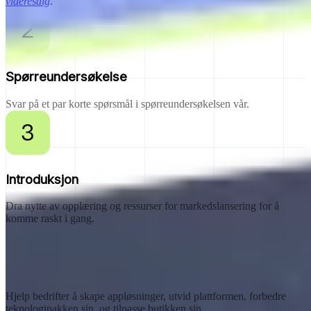
videresalg
.
Spørreundersøkelse
Svar på et par korte spørsmål i spørreundersøkelsen vår.
Introduksjon
Dra nytte av opplæring og ressurser for markedslansering for å
komme raskt i gang.
Andre måter å bli partner på
Har du lyst til å bli Shopify-teknologipartner?
Hjelp bedrifter å skape appløsninger, utvid plattformen, forbedre
teknologipakken sin, og tilpasse butikken sin.