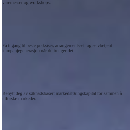
varemesser og workshops.
Markedsføringsressurser
Få tilgang til beste praksiser, arrangementssett og selvbetjent
kampanjegenerasjon når du trenger det.
Kapital for samarbeidsmarkedsføring
Benytt deg av søknadsbasert markedsføringskapital for sammen å
utforske markeder.