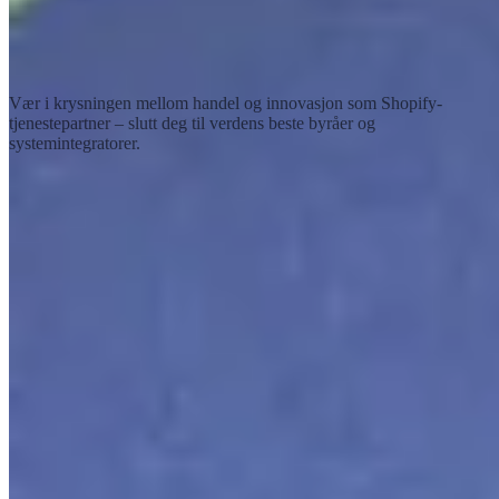
Shopify-tjenestepartnere
Forvandle handelsverdenen sammen
Vær i krysningen mellom handel og innovasjon som Shopify-
tjenestepartner – slutt deg til verdens beste byråer og
systemintegratorer.
Bli tjenestepartner
Shopify
Hva er Shopify?
Shopify Editions
Investorer