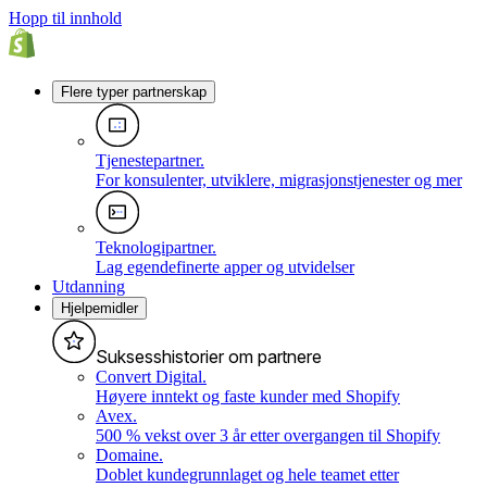
Hopp til innhold
Flere typer partnerskap
Tjenestepartner
.
For konsulenter, utviklere, migrasjonstjenester og mer
Teknologipartner
.
Lag egendefinerte apper og utvidelser
Utdanning
Hjelpemidler
Suksesshistorier om partnere
Convert Digital
.
Høyere inntekt og faste kunder med Shopify
Avex
.
500 % vekst over 3 år etter overgangen til Shopify
Domaine
.
Doblet kundegrunnlaget og hele teamet etter