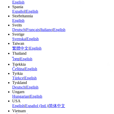
English
Spania
Español
|
English
Storbritannia
English
Sveits
Deutsch
|
Français
|
Italiano
|
English
Sverige
Svenska
|
English
Taiwan
繁體中文
|
English
Thailand
ไทย
|
English
Tsjekkia
Čeština
|
English
Tyrkia
Türkçe
|
English
Tyskland
Deutsch
|
English
Ungarn
Hungarian
|
English
USA
English
|
Español (Intl.)
|
简体中文
Vietnam