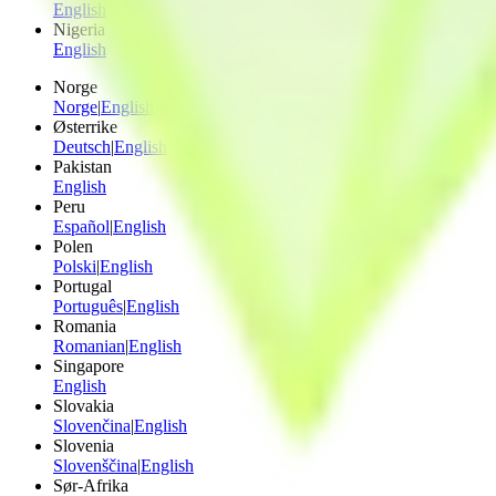
English
Nigeria
English
Norge
Norge
|
English
Østerrike
Deutsch
|
English
Pakistan
English
Peru
Español
|
English
Polen
Polski
|
English
Portugal
Português
|
English
Romania
Romanian
|
English
Singapore
English
Slovakia
Slovenčina
|
English
Slovenia
Slovenščina
|
English
Sør-Afrika