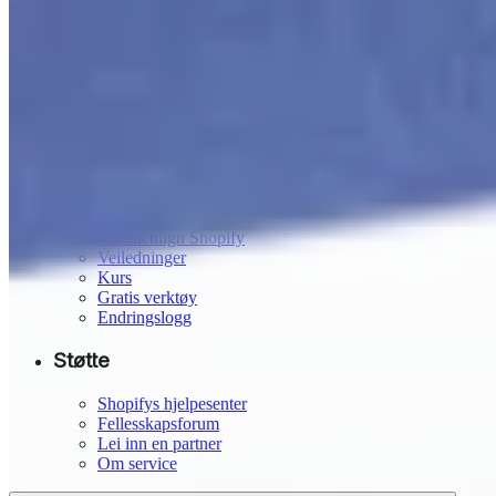
Økosystem
Utviklerdokumentasjon
Temabutikk
App Store
Partnere
Partnere
Ressurser
Blogg
Sammenlign Shopify
Veiledninger
Kurs
Gratis verktøy
Endringslogg
Støtte
Shopifys hjelpesenter
Fellesskapsforum
Lei inn en partner
Om service