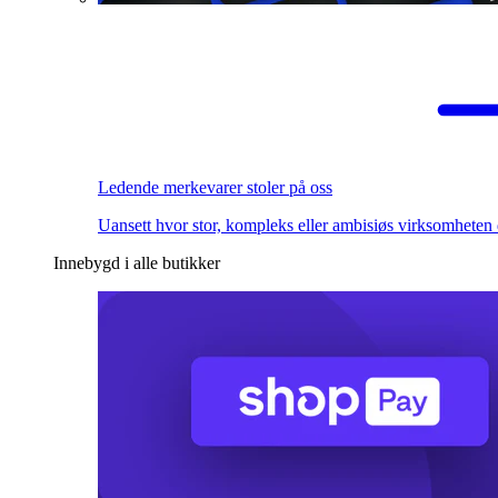
Ledende merkevarer stoler på oss
Uansett hvor stor, kompleks eller ambisiøs virksomheten 
Innebygd i alle butikker