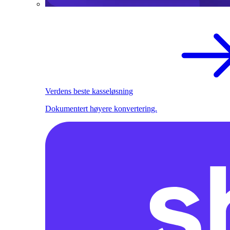
Verdens beste kasseløsning
Dokumentert høyere konvertering.