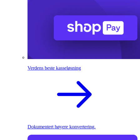
Verdens beste kasseløsning
Dokumentert høyere konvertering.