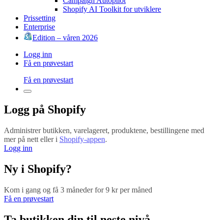
Campaign Autopilot
Shopify AI Toolkit for utviklere
Prissetting
Enterprise
Edition – våren 2026
Logg inn
Få en prøvestart
Få en prøvestart
Logg på Shopify
Administrer butikken, varelageret, produktene, bestillingene med
mer på nett eller i
Shopify-appen
.
Logg inn
Ny i Shopify?
Kom i gang og få 3 måneder for 9 kr per måned
Få en prøvestart
Ta butikken din til neste nivå