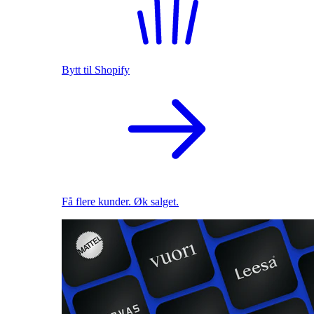
Bytt til Shopify
Få flere kunder. Øk salget.