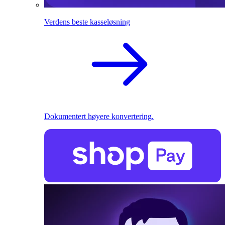
Verdens beste kasseløsning
Dokumentert høyere konvertering.