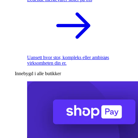
Uansett hvor stor, kompleks eller ambisiøs
virksomheten din er.
Innebygd i alle butikker