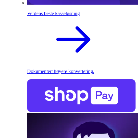
Verdens beste kasseløsning
Dokumentert høyere konvertering.