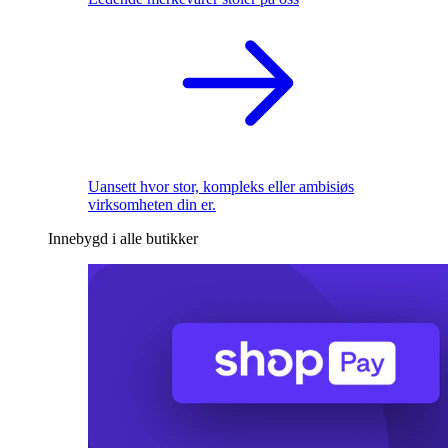
Uansett hvor stor, kompleks eller ambisiøs
virksomheten din er.
Innebygd i alle butikker