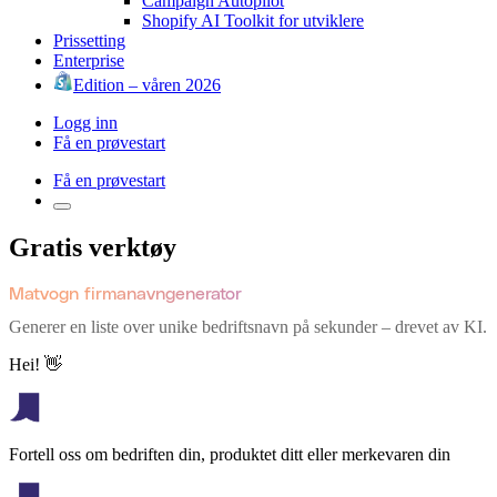
Campaign Autopilot
Shopify AI Toolkit for utviklere
Prissetting
Enterprise
Edition – våren 2026
Logg inn
Få en prøvestart
Få en prøvestart
Gratis verktøy
Matvogn firmanavngenerator
Generer en liste over unike bedriftsnavn på sekunder – drevet av KI.
Hei! 👋
Fortell oss om bedriften din, produktet ditt eller merkevaren din