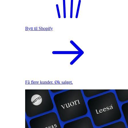
Bytt til Shopify
Få flere kunder. Øk salget.