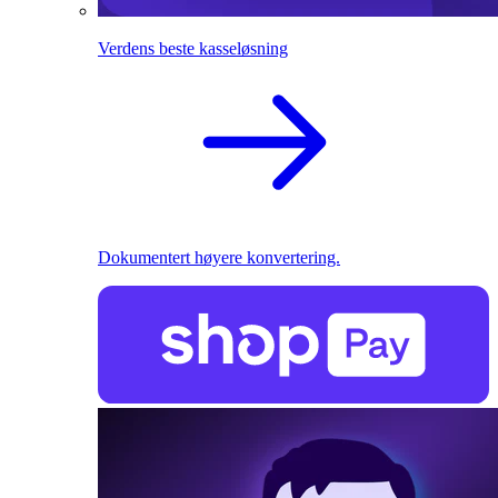
Verdens beste kasseløsning
Dokumentert høyere konvertering.