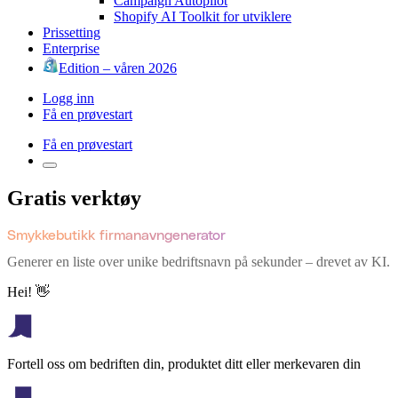
Campaign Autopilot
Shopify AI Toolkit for utviklere
Prissetting
Enterprise
Edition – våren 2026
Logg inn
Få en prøvestart
Få en prøvestart
Gratis verktøy
Smykkebutikk firmanavngenerator
Generer en liste over unike bedriftsnavn på sekunder – drevet av KI.
Hei! 👋
Fortell oss om bedriften din, produktet ditt eller merkevaren din