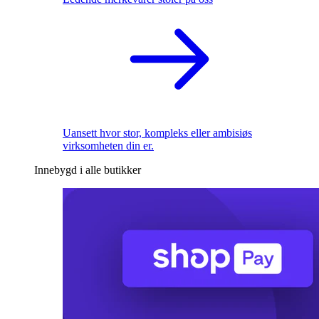
Uansett hvor stor, kompleks eller ambisiøs
virksomheten din er.
Innebygd i alle butikker