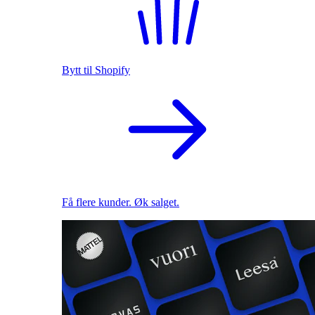
Bytt til Shopify
Få flere kunder. Øk salget.