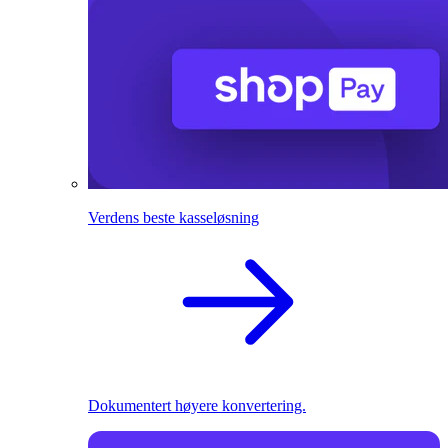
Verdens beste kasseløsning
Dokumentert høyere konvertering.