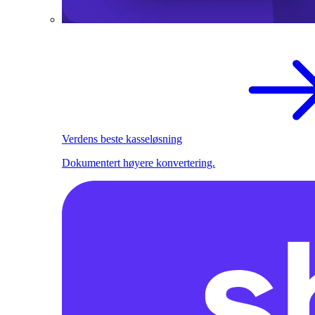
Verdens beste kasseløsning
Dokumentert høyere konvertering.