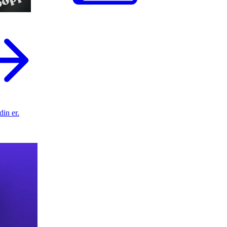
din er.