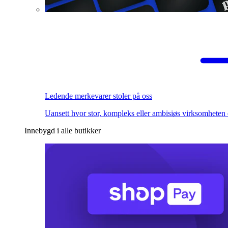
Ledende merkevarer stoler på oss
Uansett hvor stor, kompleks eller ambisiøs virksomheten 
Innebygd i alle butikker