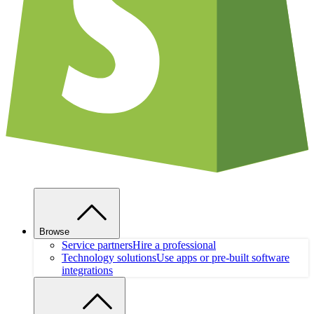
Browse
Service partners
Hire a professional
Technology solutions
Use apps or pre-built software
integrations