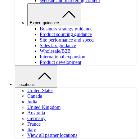
Website and marketing content
Expert guidance
Business strategy guidance
Product sourcing guidance
Site performance and speed
Sales tax guidance
Wholesale/B2B
International expansion
Product development
Locations
United States
Canada
India
United Kingdom
Australia
Germany
France
Italy
View all partner locations