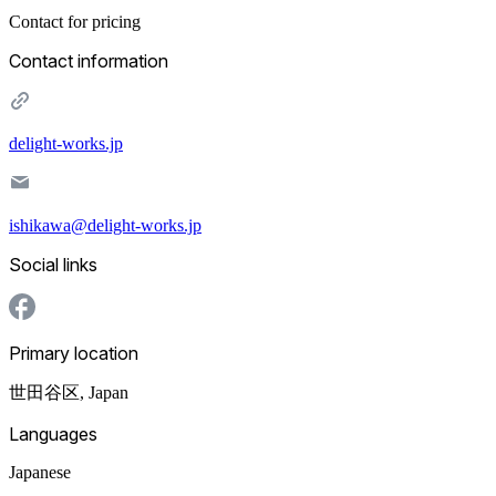
Contact for pricing
Contact information
delight-works.jp
ishikawa@delight-works.jp
Social links
Primary location
世田谷区
,
Japan
Languages
Japanese