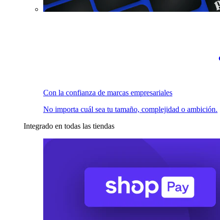
Con la confianza de marcas empresariales
No importa cuál sea tu tamaño, complejidad o ambición.
Integrado en todas las tiendas