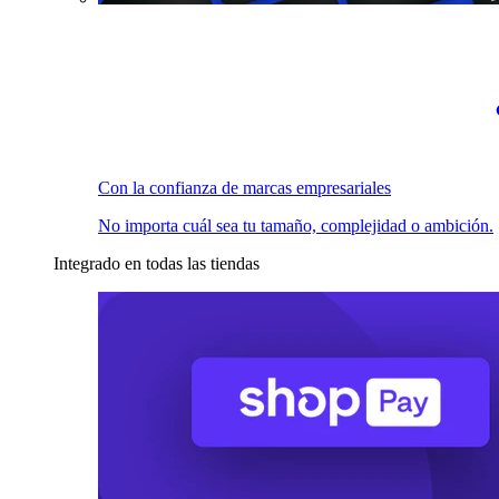
Con la confianza de marcas empresariales
No importa cuál sea tu tamaño, complejidad o ambición.
Integrado en todas las tiendas