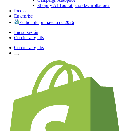
Campaign Autopilot
Shopify AI Toolkit para desarrolladores
Precios
Enterprise
Edition de primavera de 2026
Iniciar sesión
Comienza gratis
Comienza gratis