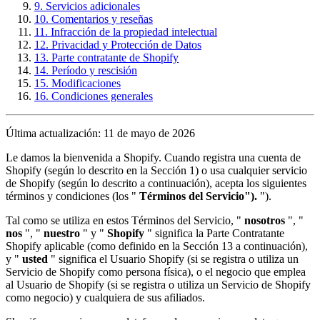
9. Servicios adicionales
10. Comentarios y reseñas
11. Infracción de la propiedad intelectual
12. Privacidad y Protección de Datos
13. Parte contratante de Shopify
14. Período y rescisión
15. Modificaciones
16. Condiciones generales
Última actualización: 11 de mayo de 2026
Le damos la bienvenida a Shopify. Cuando registra una cuenta de
Shopify (según lo descrito en la Sección 1) o usa cualquier servicio
de Shopify (según lo descrito a continuación), acepta los siguientes
términos y condiciones (los "
Términos del Servicio").
").
Tal como se utiliza en estos Términos del Servicio, "
nosotros
", "
nos
", "
nuestro
" y "
Shopify
" significa la Parte Contratante
Shopify aplicable (como definido en la Sección 13 a continuación),
y "
usted
" significa el Usuario Shopify (si se registra o utiliza un
Servicio de Shopify como persona física), o el negocio que emplea
al Usuario de Shopify (si se registra o utiliza un Servicio de Shopify
como negocio) y cualquiera de sus afiliados.