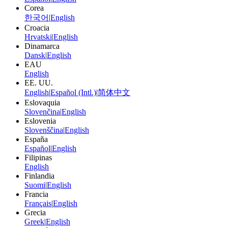
Corea
한국어
|
English
Croacia
Hrvatski
|
English
Dinamarca
Dansk
|
English
EAU
English
EE. UU.
English
|
Español (Intl.)
|
简体中文
Eslovaquia
Slovenčina
|
English
Eslovenia
Slovenščina
|
English
España
Español
|
English
Filipinas
English
Finlandia
Suomi
|
English
Francia
Français
|
English
Grecia
Greek
|
English