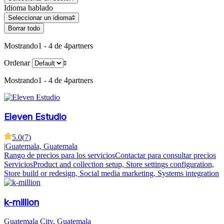
Idioma hablado
Seleccionar un idioma
Borrar todo
Mostrando
1 - 4 de 4
partners
Ordenar
Mostrando
1 - 4 de 4
partners
Eleven Estudio
5.0
(
7
)
|
Guatemala, Guatemala
Rango de precios para los servicios
Contactar para consultar precios
Servicios
Product and collection setup, Store settings configuration,
Store build or redesign, Social media marketing, Systems integration
k-million
Guatemala City, Guatemala