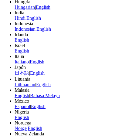
Hungría
Hungarian
|
English
India
Hindi
|
English
Indonesia
Indonesian
|
English
Irlanda
English
Israel
English
Italia
Italiano
|
English
Japón
日本語
|
English
Lituania
Lithuanian
|
English
Malasia
English
|
Bahasa Melayu
México
Español
|
English
Nigeria
English
Noruega
Norge
|
English
Nueva Zelanda