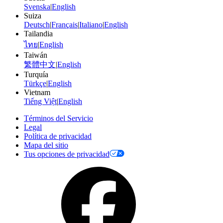
Svenska
|
English
Suiza
Deutsch
|
Français
|
Italiano
|
English
Tailandia
ไทย
|
English
Taiwán
繁體中文
|
English
Turquía
Türkçe
|
English
Vietnam
Tiếng Việt
|
English
Términos del Servicio
Legal
Política de privacidad
Mapa del sitio
Tus opciones de privacidad