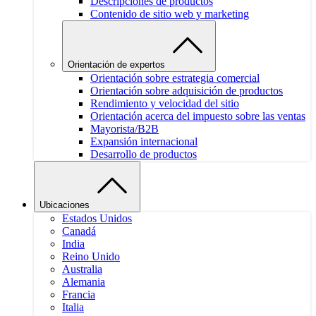
Descripciones de productos
Contenido de sitio web y marketing
Orientación de expertos
Orientación sobre estrategia comercial
Orientación sobre adquisición de productos
Rendimiento y velocidad del sitio
Orientación acerca del impuesto sobre las ventas
Mayorista/B2B
Expansión internacional
Desarrollo de productos
Ubicaciones
Estados Unidos
Canadá
India
Reino Unido
Australia
Alemania
Francia
Italia