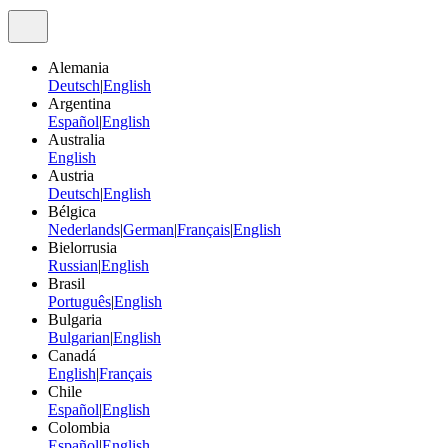
Alemania
Deutsch
|
English
Argentina
Español
|
English
Australia
English
Austria
Deutsch
|
English
Bélgica
Nederlands
|
German
|
Français
|
English
Bielorrusia
Russian
|
English
Brasil
Português
|
English
Bulgaria
Bulgarian
|
English
Canadá
English
|
Français
Chile
Español
|
English
Colombia
Español
|
English