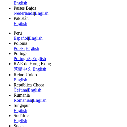
English
Países Bajos
Nederlands
|
English
Pakistán
English
Perú
Español
|
English
Polonia
Polski
|
English
Portugal
Português
|
English
RAE de Hong Kong
繁體中文
|
English
Reino Unido
English
República Checa
Čeština
|
English
Rumania
Romanian
|
English
Singapur
English
Sudáfrica
English
Suecia