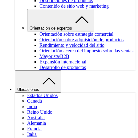
Descripciones de productos
Contenido de sitio web y marketing
Orientación de expertos
Orientación sobre estrategia comercial
Orientación sobre adquisición de productos
Rendimiento y velocidad del sitio
Orientación acerca del impuesto sobre las ventas
Mayorista/B2B
Expansión internacional
Desarrollo de productos
Ubicaciones
Estados Unidos
Canadá
India
Reino Unido
Australia
Alemania
Francia
Italia