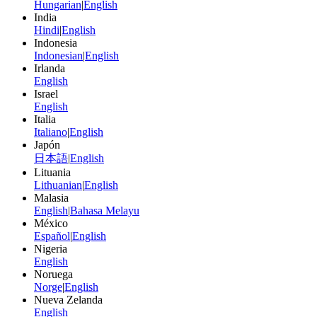
Hungarian
|
English
India
Hindi
|
English
Indonesia
Indonesian
|
English
Irlanda
English
Israel
English
Italia
Italiano
|
English
Japón
日本語
|
English
Lituania
Lithuanian
|
English
Malasia
English
|
Bahasa Melayu
México
Español
|
English
Nigeria
English
Noruega
Norge
|
English
Nueva Zelanda
English