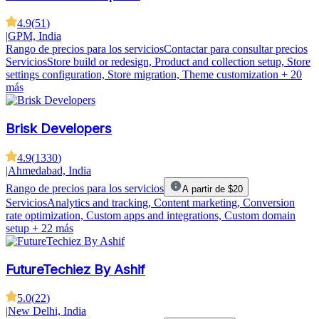
4.9
(
51
)
|
GPM, India
Rango de precios para los servicios
Contactar para consultar precios
Servicios
Store build or redesign, Product and collection setup, Store
settings configuration, Store migration, Theme customization
+ 20
más
Brisk Developers
4.9
(
1330
)
|
Ahmedabad, India
Rango de precios para los servicios
A partir de $20
Servicios
Analytics and tracking, Content marketing, Conversion
rate optimization, Custom apps and integrations, Custom domain
setup
+ 22 más
FutureTechiez By Ashif
5.0
(
22
)
|
New Delhi, India