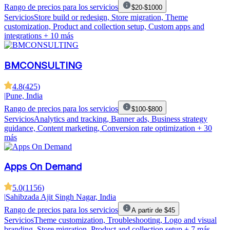
Rango de precios para los servicios
$20-$1000
Servicios
Store build or redesign, Store migration, Theme
customization, Product and collection setup, Custom apps and
integrations
+ 10 más
BMCONSULTING
4.8
(
425
)
|
Pune, India
Rango de precios para los servicios
$100-$800
Servicios
Analytics and tracking, Banner ads, Business strategy
guidance, Content marketing, Conversion rate optimization
+ 30
más
Apps On Demand
5.0
(
1156
)
|
Sahibzada Ajit Singh Nagar, India
Rango de precios para los servicios
A partir de $45
Servicios
Theme customization, Troubleshooting, Logo and visual
branding, Store migration, Product and collection setup
+ 7 más