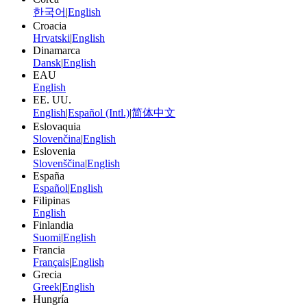
한국어
|
English
Croacia
Hrvatski
|
English
Dinamarca
Dansk
|
English
EAU
English
EE. UU.
English
|
Español (Intl.)
|
简体中文
Eslovaquia
Slovenčina
|
English
Eslovenia
Slovenščina
|
English
España
Español
|
English
Filipinas
English
Finlandia
Suomi
|
English
Francia
Français
|
English
Grecia
Greek
|
English
Hungría