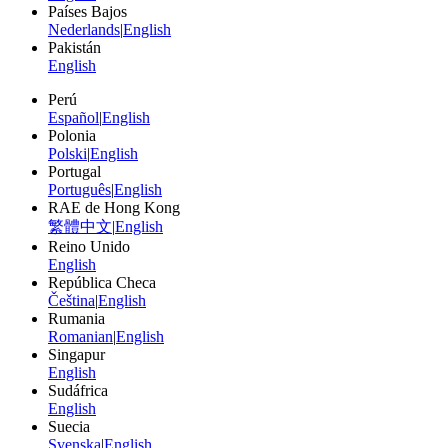
Países Bajos
Nederlands
|
English
Pakistán
English
Perú
Español
|
English
Polonia
Polski
|
English
Portugal
Português
|
English
RAE de Hong Kong
繁體中文
|
English
Reino Unido
English
República Checa
Čeština
|
English
Rumania
Romanian
|
English
Singapur
English
Sudáfrica
English
Suecia
Svenska
|
English