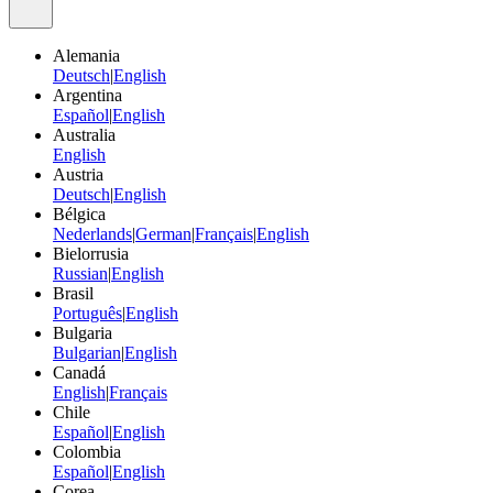
Alemania
Deutsch
|
English
Argentina
Español
|
English
Australia
English
Austria
Deutsch
|
English
Bélgica
Nederlands
|
German
|
Français
|
English
Bielorrusia
Russian
|
English
Brasil
Português
|
English
Bulgaria
Bulgarian
|
English
Canadá
English
|
Français
Chile
Español
|
English
Colombia
Español
|
English
Corea