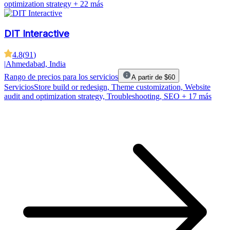
optimization strategy
+ 22 más
DIT Interactive
4.8
(
91
)
|
Ahmedabad, India
Rango de precios para los servicios
A partir de $60
Servicios
Store build or redesign, Theme customization, Website
audit and optimization strategy, Troubleshooting, SEO
+ 17 más