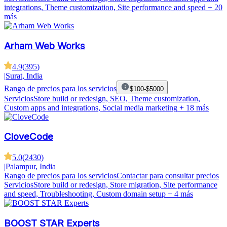
integrations, Theme customization, Site performance and speed
+ 20
más
Arham Web Works
4.9
(
395
)
|
Surat, India
Rango de precios para los servicios
$100-$5000
Servicios
Store build or redesign, SEO, Theme customization,
Custom apps and integrations, Social media marketing
+ 18 más
CloveCode
5.0
(
2430
)
|
Palampur, India
Rango de precios para los servicios
Contactar para consultar precios
Servicios
Store build or redesign, Store migration, Site performance
and speed, Troubleshooting, Custom domain setup
+ 4 más
BOOST STAR Experts