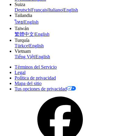
Suiza
Deutsch
|
Français
|
Italiano
|
English
Tailandia
ไทย
|
English
Taiwán
繁體中文
|
English
Turquía
Türkçe
|
English
Vietnam
Tiếng Việt
|
English
Términos del Servicio
Legal
Política de privacidad
Mapa del sitio
Tus opciones de privacidad