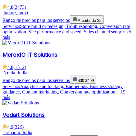
4.8
(
2473
)
|
Indore, India
Rango de precios para los servicios
A partir de $5
Servicios
Store build or redesign, Troubleshooting, Conversion rate
optimization, Site performance and speed, Sales channel setup
+ 25
más
MeroxIO IT Solutions
4.8
(
1512
)
|
Noida, India
Rango de precios para los servicios
$30-$499
Servicios
Analytics and tracking, Banner ads, Business strategy
guidance, Content marketing, Conversion rate optimization
+ 19
más
Vedart Solutions
4.9
(
326
)
|
kolhapur, India