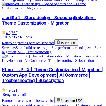
JibrilSoft - Store design - Speed optimization -
Theme Customization - Migration
4.8
(
662
)
|
SRINAGAR, India
Rango de precios para los servicios
$50-$10000
Servicios
Store build or redesign, Site performance and speed, Store
migration, SEO, Troubleshooting
KLoc - UI/UX | Theme Customization | Migration |
Custom App Development | AI Commerce |
Troubleshooting | Subscription
4.9
(
621
)
|
Bengaluru, India
Rango de precios para los servicios
A partir de $200
Servicios
Store build or redesign, Store migration, Custom apps and