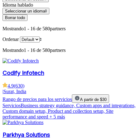
Idioma hablado
Seleccionar un idioma
Borrar todo
Mostrando
1 - 16 de 580
partners
Ordenar
Mostrando
1 - 16 de 580
partners
Codify Infotech
4.9
(
630
)
|
Surat, India
Rango de precios para los servicios
A partir de $30
Servicios
Business strategy guidance, Custom apps and integrations,
Custom domain setup, Product and collection setup, Site
performance and speed
+ 5 más
Parkhya Solutions