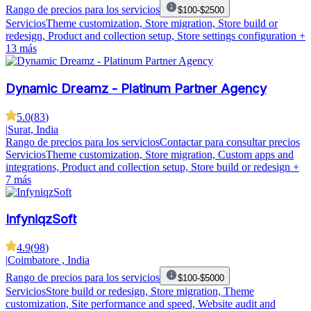
Rango de precios para los servicios
$100-$2500
Servicios
Theme customization, Store migration, Store build or
redesign, Product and collection setup, Store settings configuration
+
13 más
Dynamic Dreamz - Platinum Partner Agency
5.0
(
83
)
|
Surat, India
Rango de precios para los servicios
Contactar para consultar precios
Servicios
Theme customization, Store migration, Custom apps and
integrations, Product and collection setup, Store build or redesign
+
7 más
InfyniqzSoft
4.9
(
98
)
|
Coimbatore , India
Rango de precios para los servicios
$100-$5000
Servicios
Store build or redesign, Store migration, Theme
customization, Site performance and speed, Website audit and