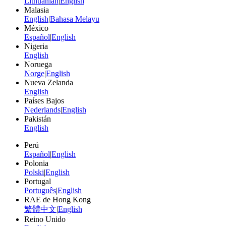
Lithuanian
|
English
Malasia
English
|
Bahasa Melayu
México
Español
|
English
Nigeria
English
Noruega
Norge
|
English
Nueva Zelanda
English
Países Bajos
Nederlands
|
English
Pakistán
English
Perú
Español
|
English
Polonia
Polski
|
English
Portugal
Português
|
English
RAE de Hong Kong
繁體中文
|
English
Reino Unido