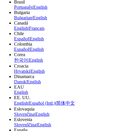
Brasil
Português
|
English
Bulgaria
Bulgarian
|
English
Canadá
English
|
Français
Chile
Español
|
English
Colombia
Español
|
English
Corea
한국어
|
English
Croacia
Hrvatski
|
English
Dinamarca
Dansk
|
English
EAU
English
EE. UU.
English
|
Español (Intl.)
|
简体中文
Eslovaquia
Slovenčina
|
English
Eslovenia
Slovenščina
|
English
España