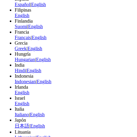
Español
|
English
Filipinas
English
Finlandia
Suomi
|
English
Francia
Français
|
English
Grecia
Greek
|
English
Hungría
Hungarian
|
English
India
Hindi
|
English
Indonesia
Indonesian
|
English
Irlanda
English
Israel
English
Italia
Italiano
|
English
Japón
日本語
|
English
Lituania