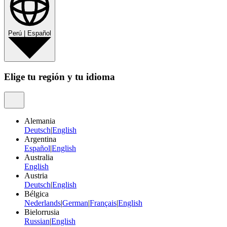
Perú
|
Español
Elige tu región y tu idioma
Alemania
Deutsch
|
English
Argentina
Español
|
English
Australia
English
Austria
Deutsch
|
English
Bélgica
Nederlands
|
German
|
Français
|
English
Bielorrusia
Russian
|
English