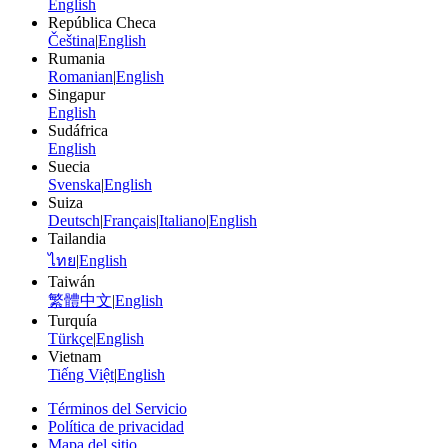
English
República Checa
Čeština
|
English
Rumania
Romanian
|
English
Singapur
English
Sudáfrica
English
Suecia
Svenska
|
English
Suiza
Deutsch
|
Français
|
Italiano
|
English
Tailandia
ไทย
|
English
Taiwán
繁體中文
|
English
Turquía
Türkçe
|
English
Vietnam
Tiếng Việt
|
English
Términos del Servicio
Política de privacidad
Mapa del sitio