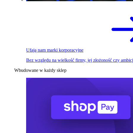
Ufają nam marki korporacyjne
Bez względu na wielkość firmy, jej złożoność czy ambicj
Wbudowane w każdy sklep