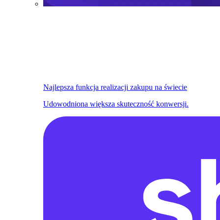
Najlepsza funkcja realizacji zakupu na świecie
Udowodniona większa skuteczność konwersji.