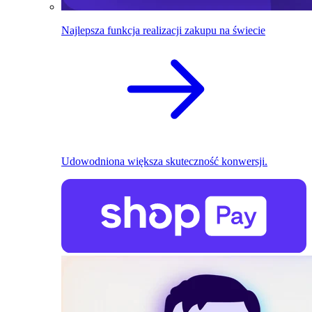
Najlepsza funkcja realizacji zakupu na świecie
Udowodniona większa skuteczność konwersji.