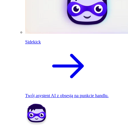
Sidekick
Twój asystent AI z obsesją na punkcie handlu.