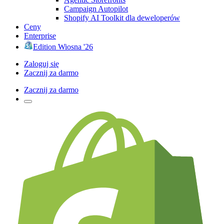
Campaign Autopilot
Shopify AI Toolkit dla deweloperów
Ceny
Enterprise
Edition Wiosna '26
Zaloguj się
Zacznij za darmo
Zacznij za darmo