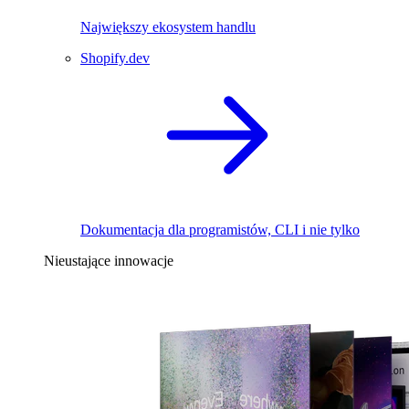
Największy ekosystem handlu
Shopify.dev
Dokumentacja dla programistów, CLI i nie tylko
Nieustające innowacje