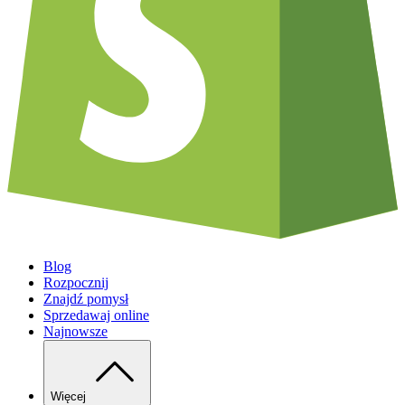
Blog
Rozpocznij
Znajdź pomysł
Sprzedawaj online
Najnowsze
Więcej