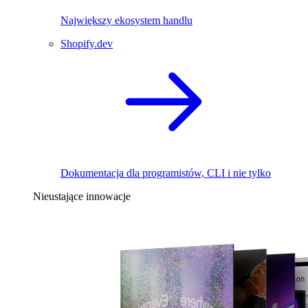
Największy ekosystem handlu
Shopify.dev
Dokumentacja dla programistów, CLI i nie tylko
Nieustające innowacje