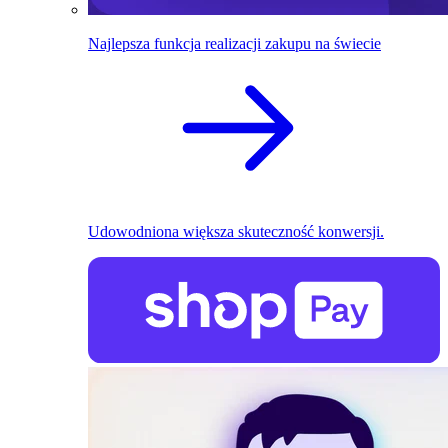
Najlepsza funkcja realizacji zakupu na świecie
Udowodniona większa skuteczność konwersji.