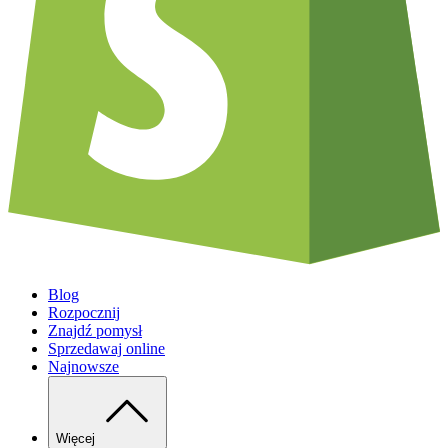
Blog
Rozpocznij
Znajdź pomysł
Sprzedawaj online
Najnowsze
Więcej