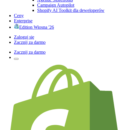
Campaign Autopilot
Shopify AI Toolkit dla deweloperów
Ceny
Enterprise
Edition Wiosna '26
Zaloguj się
Zacznij za darmo
Zacznij za darmo