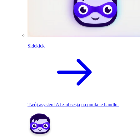
Sidekick
Twój asystent AI z obsesją na punkcie handlu.