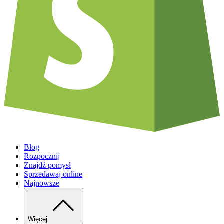
Blog
Rozpocznij
Znajdź pomysł
Sprzedawaj online
Najnowsze
Więcej