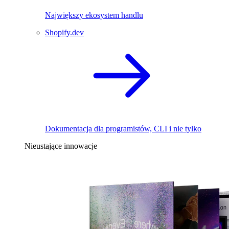
Największy ekosystem handlu
Shopify.dev
Dokumentacja dla programistów, CLI i nie tylko
Nieustające innowacje