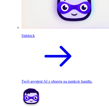
Sidekick
Twój asystent AI z obsesją na punkcie handlu.