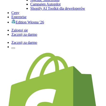
Campaign Autopilot
Shopify AI Toolkit dla deweloperów
Ceny
Enterprise
Edition Wiosna '26
Zaloguj się
Zacznij za darmo
Zacznij za darmo