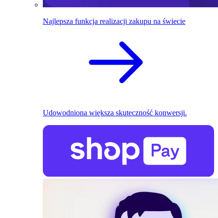
Najlepsza funkcja realizacji zakupu na świecie
Udowodniona większa skuteczność konwersji.