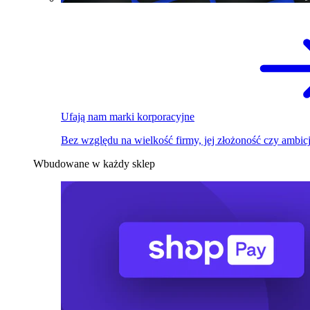
Ufają nam marki korporacyjne
Bez względu na wielkość firmy, jej złożoność czy ambicj
Wbudowane w każdy sklep