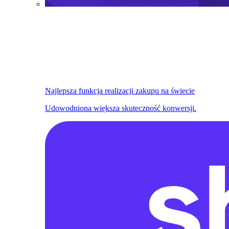
Najlepsza funkcja realizacji zakupu na świecie
Udowodniona większa skuteczność konwersji.