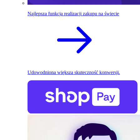
Najlepsza funkcja realizacji zakupu na świecie
Udowodniona większa skuteczność konwersji.