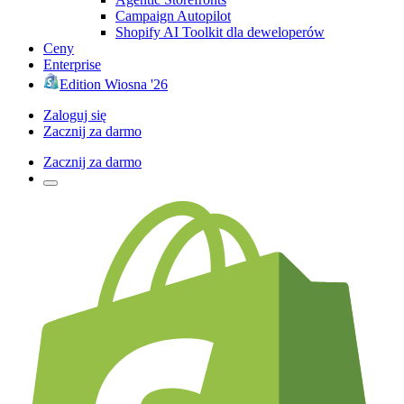
Campaign Autopilot
Shopify AI Toolkit dla deweloperów
Ceny
Enterprise
Edition Wiosna '26
Zaloguj się
Zacznij za darmo
Zacznij za darmo