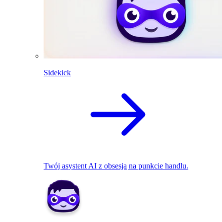
Sidekick
Twój asystent AI z obsesją na punkcie handlu.