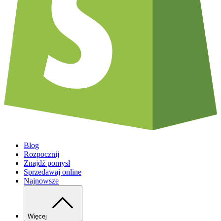
Blog
Rozpocznij
Znajdź pomysł
Sprzedawaj online
Najnowsze
Więcej