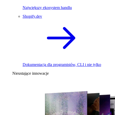
Największy ekosystem handlu
Shopify.dev
Dokumentacja dla programistów, CLI i nie tylko
Nieustające innowacje