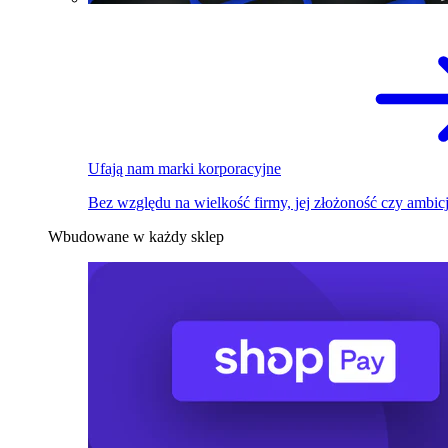
Ufają nam marki korporacyjne
Bez względu na wielkość firmy, jej złożoność czy ambicj
Wbudowane w każdy sklep