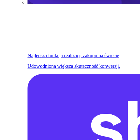
Najlepsza funkcja realizacji zakupu na świecie
Udowodniona większa skuteczność konwersji.