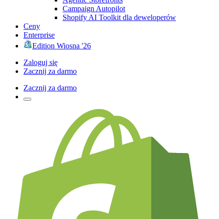
Campaign Autopilot
Shopify AI Toolkit dla deweloperów
Ceny
Enterprise
Edition Wiosna '26
Zaloguj się
Zacznij za darmo
Zacznij za darmo