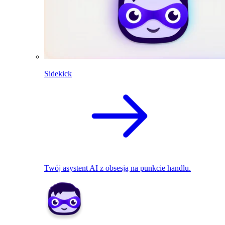
Sidekick
Twój asystent AI z obsesją na punkcie handlu.