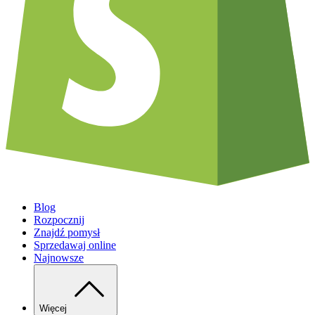
Blog
Rozpocznij
Znajdź pomysł
Sprzedawaj online
Najnowsze
Więcej