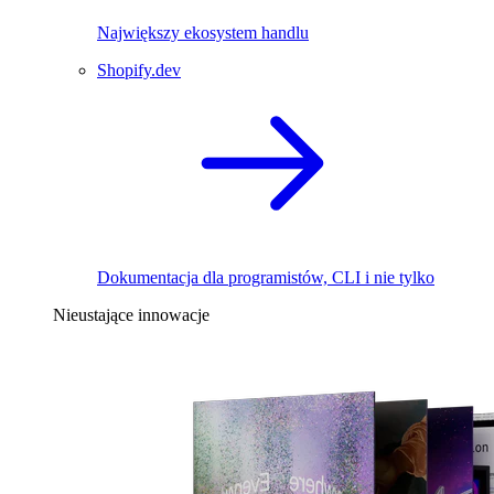
Największy ekosystem handlu
Shopify.dev
Dokumentacja dla programistów, CLI i nie tylko
Nieustające innowacje