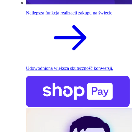
Najlepsza funkcja realizacji zakupu na świecie
Udowodniona większa skuteczność konwersji.