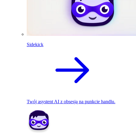
Sidekick
Twój asystent AI z obsesją na punkcie handlu.