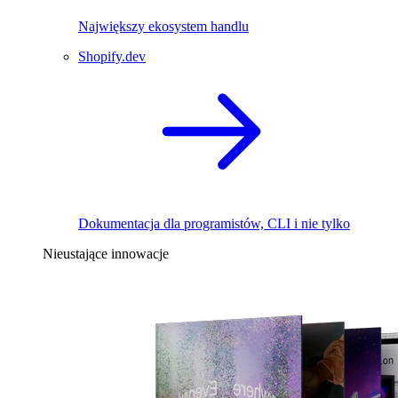
Największy ekosystem handlu
Shopify.dev
Dokumentacja dla programistów, CLI i nie tylko
Nieustające innowacje