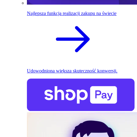
Najlepsza funkcja realizacji zakupu na świecie
Udowodniona większa skuteczność konwersji.