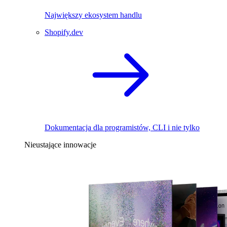
Największy ekosystem handlu
Shopify.dev
Dokumentacja dla programistów, CLI i nie tylko
Nieustające innowacje