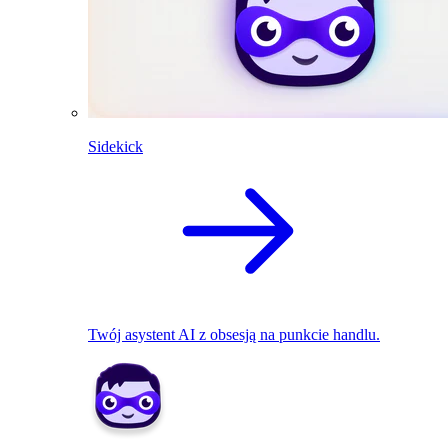
Sidekick
Twój asystent AI z obsesją na punkcie handlu.