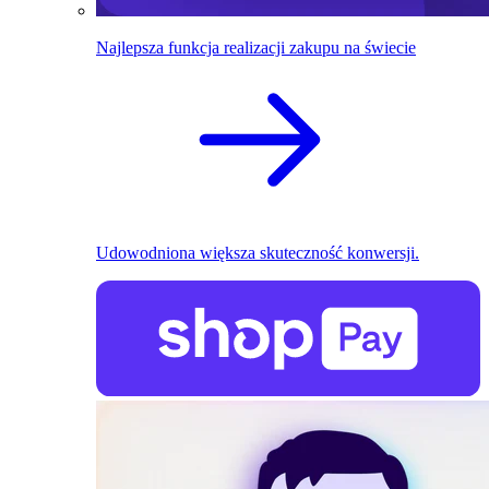
Najlepsza funkcja realizacji zakupu na świecie
Udowodniona większa skuteczność konwersji.