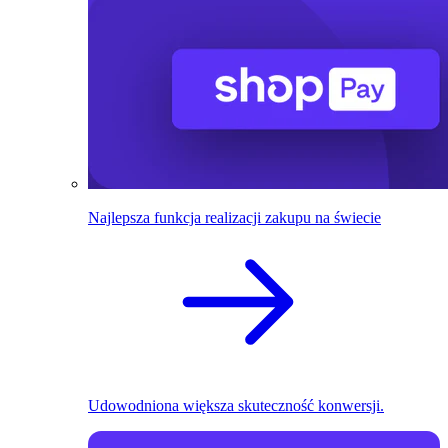
Najlepsza funkcja realizacji zakupu na świecie
Udowodniona większa skuteczność konwersji.