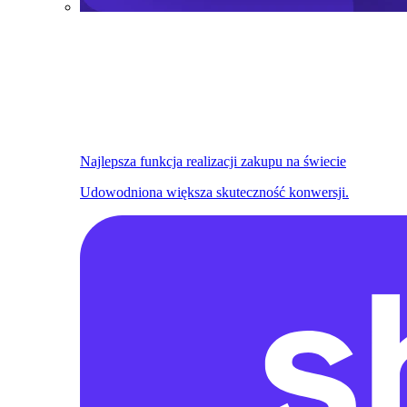
Najlepsza funkcja realizacji zakupu na świecie
Udowodniona większa skuteczność konwersji.