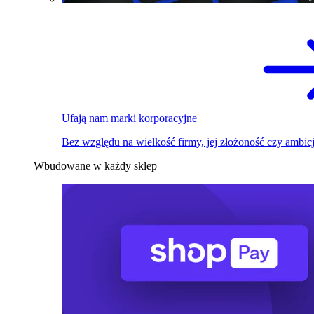
Ufają nam marki korporacyjne
Bez względu na wielkość firmy, jej złożoność czy ambicj
Wbudowane w każdy sklep