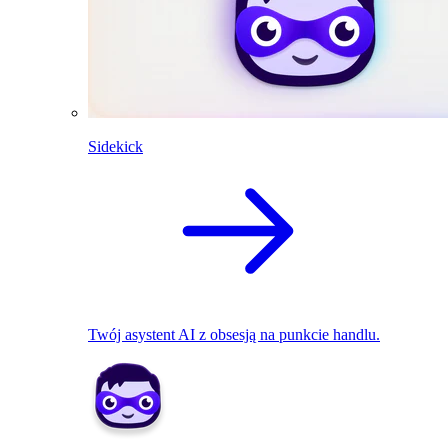
Sidekick
Twój asystent AI z obsesją na punkcie handlu.