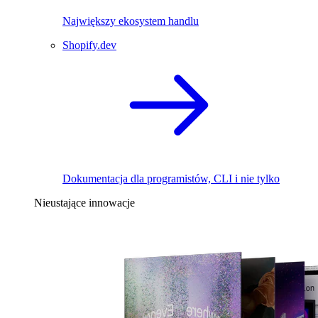
Największy ekosystem handlu
Shopify.dev
Dokumentacja dla programistów, CLI i nie tylko
Nieustające innowacje