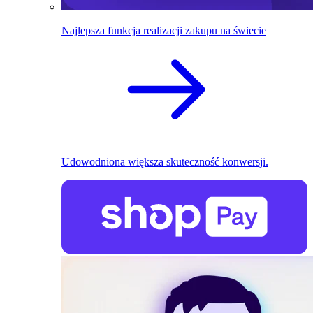
Najlepsza funkcja realizacji zakupu na świecie
Udowodniona większa skuteczność konwersji.