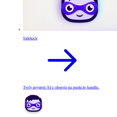
Sidekick
Twój asystent AI z obsesją na punkcie handlu.