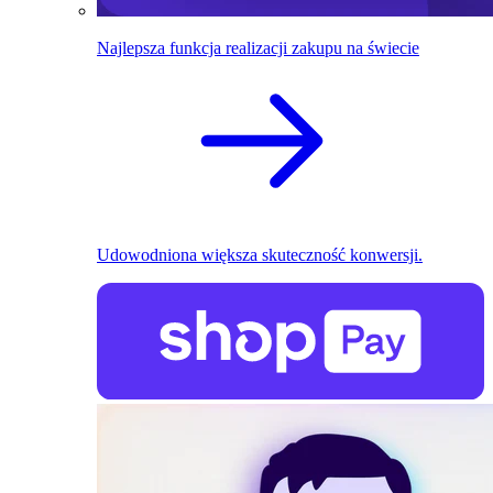
Najlepsza funkcja realizacji zakupu na świecie
Udowodniona większa skuteczność konwersji.