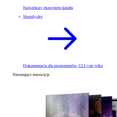
Największy ekosystem handlu
Shopify.dev
Dokumentacja dla programistów, CLI i nie tylko
Nieustające innowacje