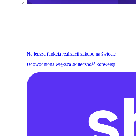
Najlepsza funkcja realizacji zakupu na świecie
Udowodniona większa skuteczność konwersji.