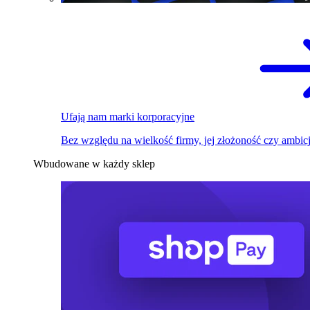
Ufają nam marki korporacyjne
Bez względu na wielkość firmy, jej złożoność czy ambicj
Wbudowane w każdy sklep