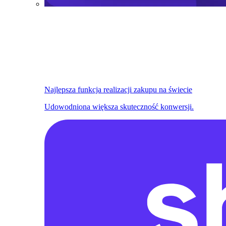
Najlepsza funkcja realizacji zakupu na świecie
Udowodniona większa skuteczność konwersji.