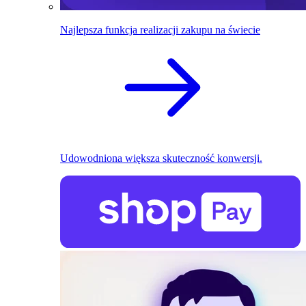
Najlepsza funkcja realizacji zakupu na świecie
Udowodniona większa skuteczność konwersji.