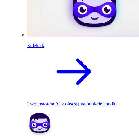
Sidekick
Twój asystent AI z obsesją na punkcie handlu.