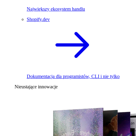
Największy ekosystem handlu
Shopify.dev
Dokumentacja dla programistów, CLI i nie tylko
Nieustające innowacje