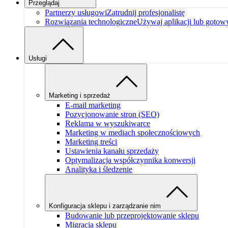
Przeglądaj
Partnerzy usługowi
Zatrudnij profesjonalistę
Rozwiązania technologiczne
Używaj aplikacji lub gotow
Usługi
Marketing i sprzedaż
E-mail marketing
Pozycjonowanie stron (SEO)
Reklama w wyszukiwarce
Marketing w mediach społecznościowych
Marketing treści
Ustawienia kanału sprzedaży
Optymalizacja współczynnika konwersji
Analityka i śledzenie
Konfiguracja sklepu i zarządzanie nim
Budowanie lub przeprojektowanie sklepu
Migracja sklepu