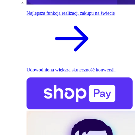
Najlepsza funkcja realizacji zakupu na świecie
Udowodniona większa skuteczność konwersji.