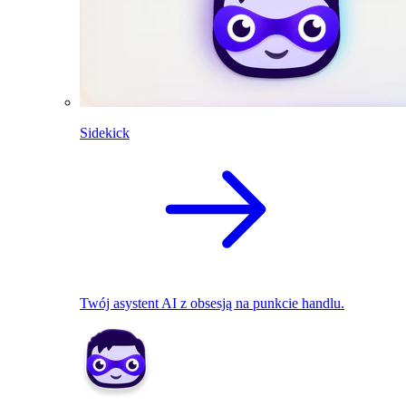
Sidekick
Twój asystent AI z obsesją na punkcie handlu.