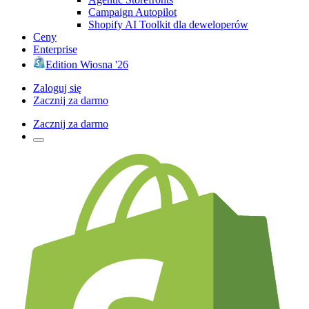
Campaign Autopilot
Shopify AI Toolkit dla deweloperów
Ceny
Enterprise
Edition Wiosna '26
Zaloguj się
Zacznij za darmo
Zacznij za darmo