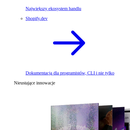
Największy ekosystem handlu
Shopify.dev
Dokumentacja dla programistów, CLI i nie tylko
Nieustające innowacje