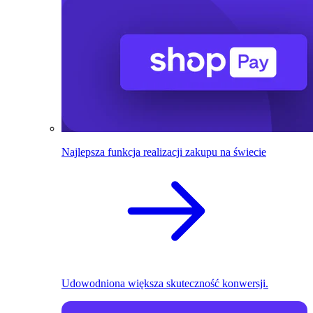
Najlepsza funkcja realizacji zakupu na świecie
Udowodniona większa skuteczność konwersji.