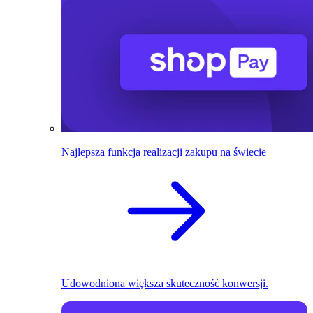
Najlepsza funkcja realizacji zakupu na świecie
Udowodniona większa skuteczność konwersji.