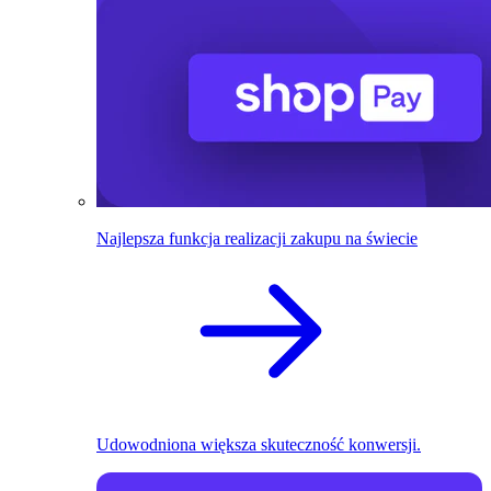
Najlepsza funkcja realizacji zakupu na świecie
Udowodniona większa skuteczność konwersji.