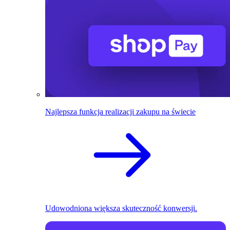
Najlepsza funkcja realizacji zakupu na świecie
Udowodniona większa skuteczność konwersji.