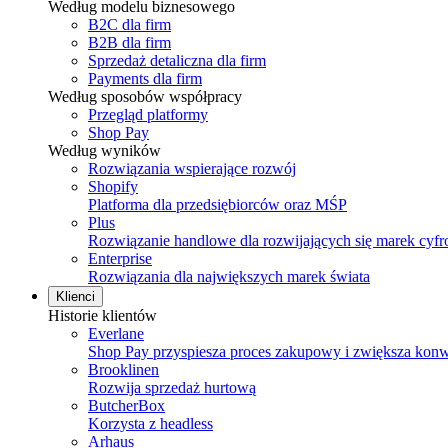
Według modelu biznesowego
B2C dla firm
B2B dla firm
Sprzedaż detaliczna dla firm
Payments dla firm
Według sposobów współpracy
Przegląd platformy
Shop Pay
Według wyników
Rozwiązania wspierające rozwój
Shopify
Platforma dla przedsiębiorców oraz MŚP
Plus
Rozwiązanie handlowe dla rozwijających się marek cyf
Enterprise
Rozwiązania dla największych marek świata
Klienci
Historie klientów
Everlane
Shop Pay przyspiesza proces zakupowy i zwiększa konw
Brooklinen
Rozwija sprzedaż hurtową
ButcherBox
Korzysta z headless
Arhaus