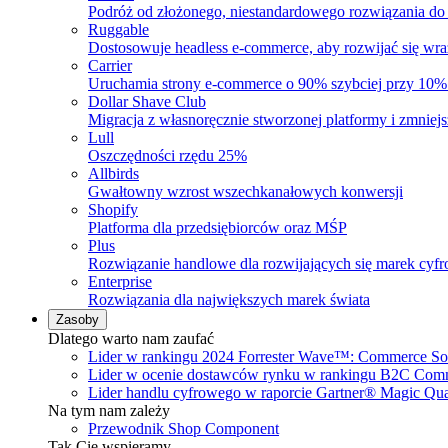
Podróż od złożonego, niestandardowego rozwiązania do
Ruggable
Dostosowuje headless e-commerce, aby rozwijać się wra
Carrier
Uruchamia strony e-commerce o 90% szybciej przy 10% 
Dollar Shave Club
Migracja z własnoręcznie stworzonej platformy i zmnie
Lull
Oszczędności rzędu 25%
Allbirds
Gwałtowny wzrost wszechkanałowych konwersji
Shopify
Platforma dla przedsiębiorców oraz MŚP
Plus
Rozwiązanie handlowe dla rozwijających się marek cyf
Enterprise
Rozwiązania dla największych marek świata
Zasoby
Dlatego warto nam zaufać
Lider w rankingu 2024 Forrester Wave™: Commerce Sol
Lider w ocenie dostawców rynku w rankingu B2C Com
Lider handlu cyfrowego w raporcie Gartner® Magic Q
Na tym nam zależy
Przewodnik Shop Component
Tak Cię wspieramy