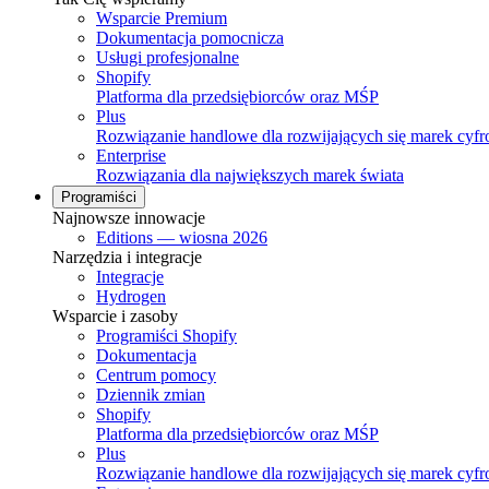
Wsparcie Premium
Dokumentacja pomocnicza
Usługi profesjonalne
Shopify
Platforma dla przedsiębiorców oraz MŚP
Plus
Rozwiązanie handlowe dla rozwijających się marek cyf
Enterprise
Rozwiązania dla największych marek świata
Programiści
Najnowsze innowacje
Editions — wiosna 2026
Narzędzia i integracje
Integracje
Hydrogen
Wsparcie i zasoby
Programiści Shopify
Dokumentacja
Centrum pomocy
Dziennik zmian
Shopify
Platforma dla przedsiębiorców oraz MŚP
Plus
Rozwiązanie handlowe dla rozwijających się marek cyf