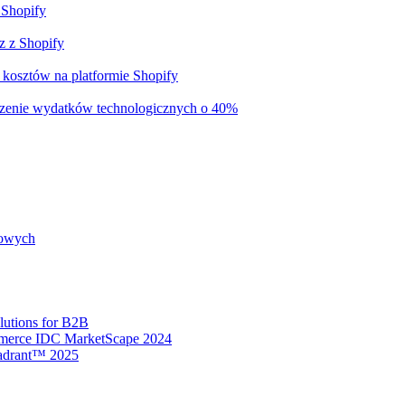
 Shopify
z z Shopify
kosztów na platformie Shopify
jszenie wydatków technologicznych o 40%
rowych
utions for B2B
merce IDC MarketScape 2024
uadrant™ 2025