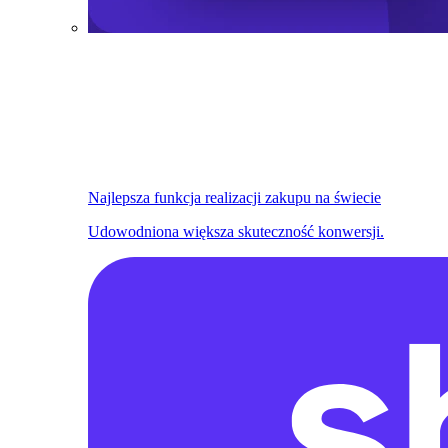
Najlepsza funkcja realizacji zakupu na świecie
Udowodniona większa skuteczność konwersji.