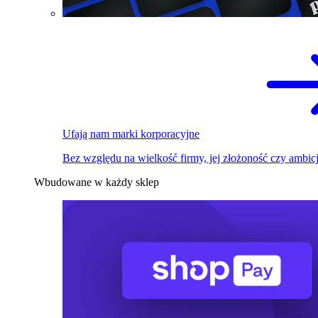
Ufają nam marki korporacyjne
Bez względu na wielkość firmy, jej złożoność czy ambicj
Wbudowane w każdy sklep