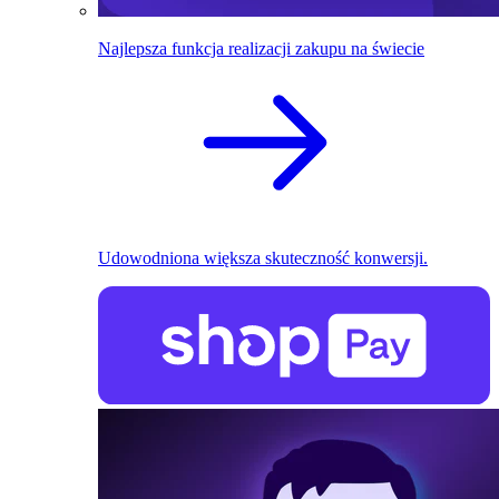
Najlepsza funkcja realizacji zakupu na świecie
Udowodniona większa skuteczność konwersji.