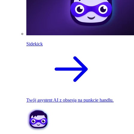
Sidekick
Twój asystent AI z obsesją na punkcie handlu.