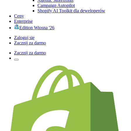
Agentic Storefronts
Campaign Autopilot
Shopify AI Toolkit dla deweloperów
Ceny
Enterprise
Edition Wiosna '26
Zaloguj się
Zacznij za darmo
Zacznij za darmo