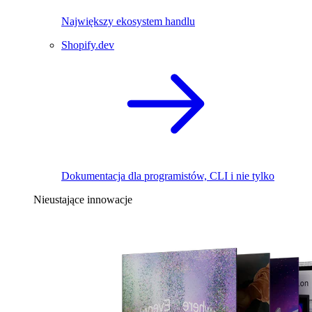
Największy ekosystem handlu
Shopify.dev
Dokumentacja dla programistów, CLI i nie tylko
Nieustające innowacje