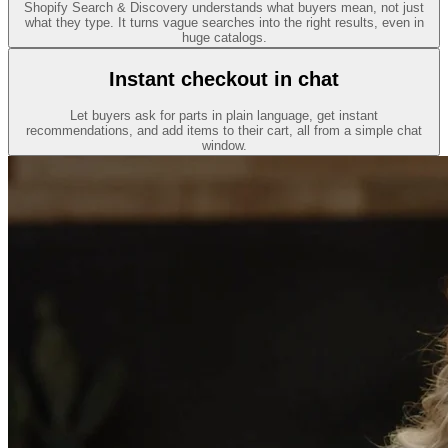
Shopify Search & Discovery understands what buyers mean, not just
what they type. It turns vague searches into the right results, even in
huge catalogs.
Instant checkout in chat
Let buyers ask for parts in plain language, get instant
recommendations, and add items to their cart, all from a simple chat
window.