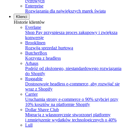
cyfrowych
Enterprise
Rozwiązania dla największych marek świata
Klienci
Historie klientów
Everlane
Shop Pay przyspiesza proces zakupowy i zwiększa
konwersje
Brooklinen
Rozwija sprzedaż hurtową
ButcherBox
Korzysta z headless
Arhaus
Podróż od złożonego, niestandardowego rozwiązania
do Shopify
Ruggable
Dostosowuje headless e-commerce, aby rozwijać się
wraz z Shopify
Carrier
Uruchamia strony e-commerce o 90% szybciej przy
10% kosztów na platformie Shopify
Dollar Shave Club
Migracja z własnoręcznie stworzonej platformy
i zmniejszenie wydatków technologicznych o 40%
Lull