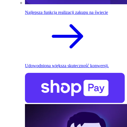
Najlepsza funkcja realizacji zakupu na świecie
Udowodniona większa skuteczność konwersji.