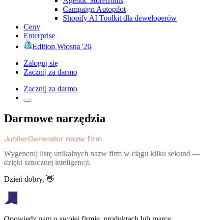
Agentic Storefronts
Campaign Autopilot
Shopify AI Toolkit dla deweloperów
Ceny
Enterprise
Edition Wiosna '26
Zaloguj się
Zacznij za darmo
Zacznij za darmo
Darmowe narzędzia
JubilerGenerator nazw firm
Wygeneruj listę unikalnych nazw firm w ciągu kilku sekund —
dzięki sztucznej inteligencji.
Dzień dobry, 👋
Opowiedz nam o swojej firmie, produktach lub marce