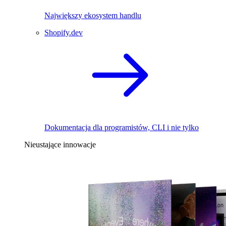
Największy ekosystem handlu
Shopify.dev
Dokumentacja dla programistów, CLI i nie tylko
Nieustające innowacje