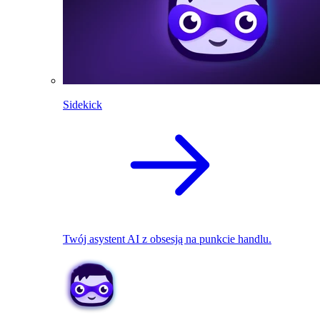
Sidekick
Twój asystent AI z obsesją na punkcie handlu.