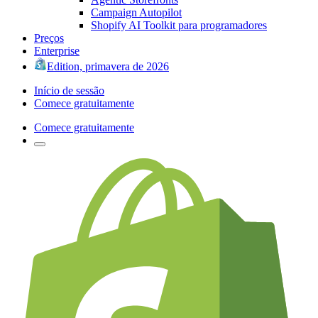
Campaign Autopilot
Shopify AI Toolkit para programadores
Preços
Enterprise
Edition, primavera de 2026
Início de sessão
Comece gratuitamente
Comece gratuitamente