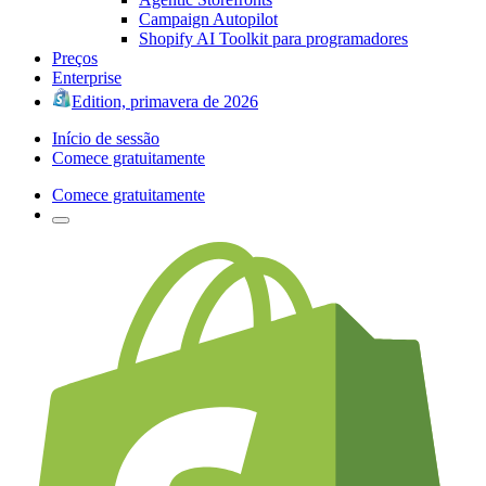
Campaign Autopilot
Shopify AI Toolkit para programadores
Preços
Enterprise
Edition, primavera de 2026
Início de sessão
Comece gratuitamente
Comece gratuitamente