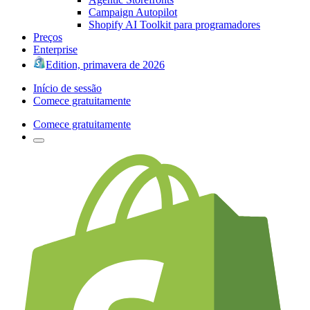
Campaign Autopilot
Shopify AI Toolkit para programadores
Preços
Enterprise
Edition, primavera de 2026
Início de sessão
Comece gratuitamente
Comece gratuitamente