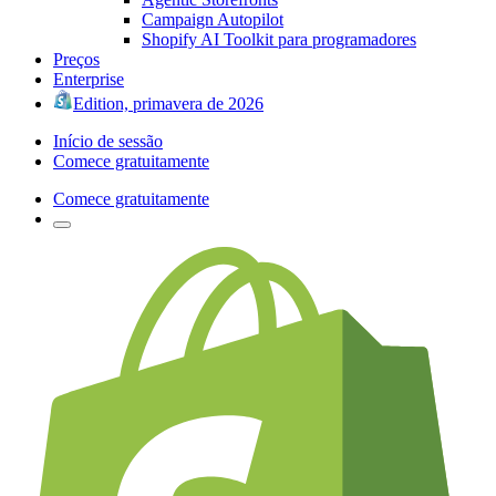
Campaign Autopilot
Shopify AI Toolkit para programadores
Preços
Enterprise
Edition, primavera de 2026
Início de sessão
Comece gratuitamente
Comece gratuitamente