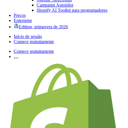
Campaign Autopilot
Shopify AI Toolkit para programadores
Preços
Enterprise
Edition, primavera de 2026
Início de sessão
Comece gratuitamente
Comece gratuitamente