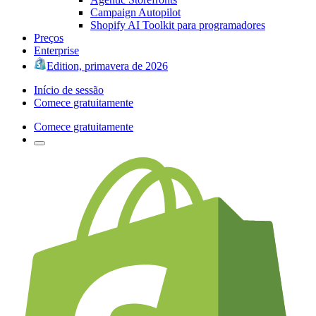
Campaign Autopilot
Shopify AI Toolkit para programadores
Preços
Enterprise
Edition, primavera de 2026
Início de sessão
Comece gratuitamente
Comece gratuitamente